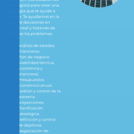
a tu negocio para crear una
estrategia que te ayude a
mejorar. Te ayudamos en la
toma de decisiones en
tiempo real y tratando de
anticipar los problemas.
Análisis de estados
financieros.
Plan de negocio
(viabilidad técnica,
económica y
financiera).
Presupuestos
económico anual.
Gestión y control de la
tesorería:
proyecciones.
Planificación
estratégica.
Definición y control
de objetivos.
Negociación de