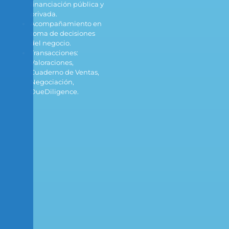
financiación pública y
privada.
Acompañamiento en
toma de decisiones
del negocio.
Transacciones:
Valoraciones,
Cuaderno de Ventas,
Negociación,
DueDiligence.